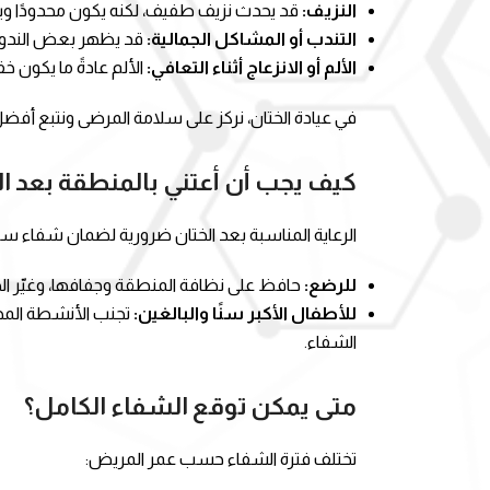
النزيف:
قد يحدث نزيف طفيف، لكنه يكون محدودًا ويمك
التندب أو المشاكل الجمالية:
قد يظهر بعض الندوب 
الألم أو الانزعاج أثناء التعافي:
الألم عادةً ما يكون خ
في عيادة الختان، نركز على سلامة المرضى ونتبع أفض
كيف يجب أن أعتني بالمنطقة بعد ال
الرعاية المناسبة بعد الختان ضرورية لضمان شفاء 
للرضع:
حافظ على نظافة المنطقة وجفافها، وغيّر ال
للأطفال الأكبر سنًا والبالغين:
تجنب الأنشطة المجه
الشفاء.
متى يمكن توقع الشفاء الكامل؟
تختلف فترة الشفاء حسب عمر المريض: