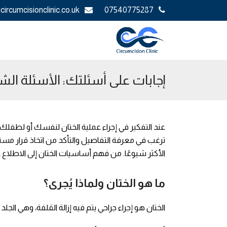
circumcisionclinic.co.uk
07540775287
إجابات على أسئلتك: الأسئلة الش
عند التفكير في إجراء عملية الختان لنفسك أو لطفلك، ق
ترغب في معرفة التفاصيل والتأكد من اتخاذ قرار مستنير
الأكثر شيوعًا. من فهم أساسيات الختان إلى الاطلاع عل
ما هو الختان ولماذا يُجرى؟
الختان هو إجراء جراحي يتم فيه إزالة القلفة، وهي الج