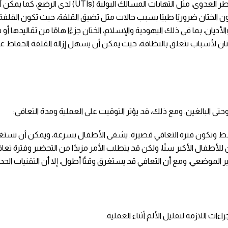
يمكن أن يساعد الختان في تقليل مخاطر العدوى، مثل ا
ن الختان ضروريًا طبيًا بسبب حالات مثل تضيق القلفة، حيث تكون القلفة
أديان، بما في ذلك اليهودية والإسلام، الختان جزءًا هامًا من تقاليدها أو ش
تان لأسباب تتعلق بالنظافة، حيث يمكن أن يسهل إزالة القلفة الحفاظ عل
 وحتى البالغين. ومع ذلك، قد يؤثر التوقيت على العملية ومدة التعافي:
بسط وتكون فترة التعافي قصيرة. يشفى الأطفال بسرعة، ويمكن أن تست
 للأطفال الأكبر سنًا، ولكن قد يتطلب الأمر مزيدًا من التحضير وفترة تع
خدير الموضعي، ومع أن التعافي قد يستغرق وقتًا أطول، إلا أن التقنيات الحد
ات اللازمة لتقليل الألم أثناء العملية.