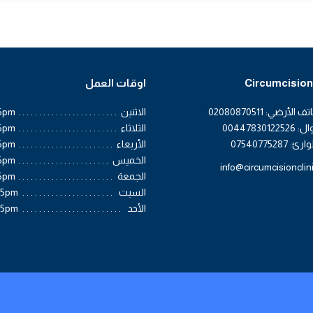
Circumcision 
اوقات العمل
لأرضي: 02080870511
الاثنين
6pm
004478301
الثلاثاء
6pm
0754077528
الأربعاء
6pm
الخميس
6pm
info@circumcisionclin
الجمعة
6pm
السبت
 5pm
الأحد
 5pm