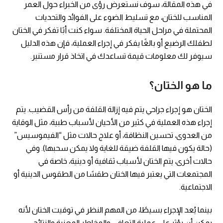
في هذه المقالة، سوف نستعرض رؤى من الخبراء حول العمر
المناسب للختان، مع تسليط الضوء على الفوائد والتحديات
المحتملة في مراحل الحياة المختلفة. سواء كنت أبًا تفكر في الختان
لطفلك الرضيع أو بالغًا يفكر في إجراء العملية، فإن هذه الدليل
سيوفر لك معلومات قيمة تساعدك في اتخاذ قرار مستنير.
ما هو الختان؟
الختان هو إجراء جراحي يتم فيه إزالة القلفة من رأس القضيب. يتم
إجراء هذه العملية في كثير من الأحيان لأسباب طبية، مثل الوقاية
من العدوى، تحسين النظافة، أو علاج حالات مثل “الفيموسيس”
(حالة يكون فيها القلفة ضيقة للغاية ولا يمكن سحبها). وفي
حالات أخرى، يتم الختان لأسباب ثقافية أو دينية، خاصة في
المجتمعات التي يعتبر فيها الختان طقسًا من الطقوس الدينية أو
الاجتماعية.
بينما يُعد الإجراء بسيطًا، من المهم النظر في توقيت الختان لأنه
يمكن أن يؤثر على عملية التعافي والمخاطر المعنية والنتائج