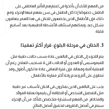
من المهم للآباء أن يأخذوا في اعتبارهم التأثير العاطفي على
الطفل، خصوصًا إذا كان الطفل في سن يفهم فيها الإجراء. ومع
ذلك، فإن الأطفال الذين يخضعون للختان في هذا العمر يتعافون
بشكل جيد، ويمكنهم استئناف الأنشطة الطبيعية بعد أسابيع
قليلة.
3.
الختان في مرحلة البلوغ: قرار أكثر تعقيدًا
يتم اللجوء إلى الختان في البالغين عادة بسبب حالات طبية مثل
الفيموسيس أو العدوى أو الحالات التي لا تستجيب للعلاج. رغم أن
العملية آمنة وفعالة، فإن فترة التعافي عادة ما تكون أطول وقد
تنطوي على ألم وعدم راحة أكثر مقارنة بالأطفال.
يجب على البالغين الذين يفكرون في الختان لأسباب غير طبية
مثل التفضيل الشخصي أو النظافة أن يقيموا بعناية الفوائد
والمخاطر. من المهم استشارة متخصص للتأكد من أن الإجراء
سيتم في أفضل الظروف لتحقيق أفضل النتائج.