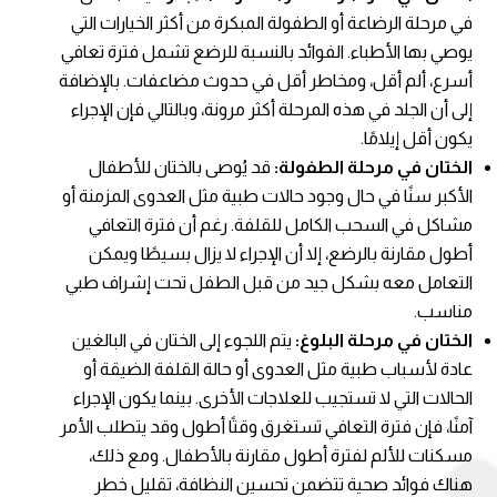
في مرحلة الرضاعة أو الطفولة المبكرة من أكثر الخيارات التي
يوصي بها الأطباء. الفوائد بالنسبة للرضع تشمل فترة تعافي
أسرع، ألم أقل، ومخاطر أقل في حدوث مضاعفات. بالإضافة
إلى أن الجلد في هذه المرحلة أكثر مرونة، وبالتالي فإن الإجراء
يكون أقل إيلامًا.
الختان في مرحلة الطفولة:
قد يُوصى بالختان للأطفال
الأكبر سنًا في حال وجود حالات طبية مثل العدوى المزمنة أو
مشاكل في السحب الكامل للقلفة. رغم أن فترة التعافي
أطول مقارنة بالرضع، إلا أن الإجراء لا يزال بسيطًا ويمكن
التعامل معه بشكل جيد من قبل الطفل تحت إشراف طبي
مناسب.
الختان في مرحلة البلوغ:
يتم اللجوء إلى الختان في البالغين
عادة لأسباب طبية مثل العدوى أو حالة القلفة الضيقة أو
الحالات التي لا تستجيب للعلاجات الأخرى. بينما يكون الإجراء
آمنًا، فإن فترة التعافي تستغرق وقتًا أطول وقد يتطلب الأمر
مسكنات للألم لفترة أطول مقارنة بالأطفال. ومع ذلك،
هناك فوائد صحية تتضمن تحسين النظافة، تقليل خطر