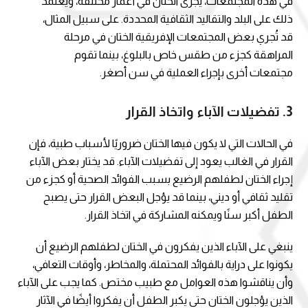
في هذه المجتمعات، يُجرى الختان في أعمار مختلفة، ويعتمد
ذلك على البلد والتقاليد الثقافية المحددة. على سبيل المثال،
قد تُجري بعض المجتمعات الإفريقية الختان في مرحلة
المراهقة كجزء من طقس خاص بالبلوغ، بينما تقوم
مجتمعات أخرى بإجراء العملية في سن أصغر.
3.
تفضيلات الآباء واتخاذ القرار
في الحالات التي لا يكون فيها الختان ضروريًا لأسباب طبية، فإن
القرار في الغالب يعود إلى تفضيلات الآباء. قد يختار بعض الآباء
إجراء الختان لطفلهم الرضيع بسبب الفوائد الصحية أو كجزء من
تقليد ثقافي أو ديني، بينما قد يؤجل البعض القرار حتى يصبح
الطفل أكبر سنًا ويمكنه المشاركة في اتخاذ القرار.
ينبغي على الآباء الذين يفكرون في الختان لطفلهم الرضيع أن
يكونوا على دراية بالفوائد المحتملة، والمخاطر، وأوقات التعافي،
وأن يناقشوا هذه العوامل مع طبيب مختص. كما يجب على الآباء
الذين يؤجلون الختان حتى يكبر الطفل أن يفكروا أيضًا في الآثار