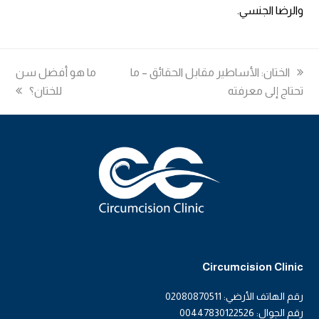
والرضا الجنسي.
previous
الختان: الأساطير مقابل الحقائق – ما
next
ما هو أفضل سن
post:
تحتاج إلى معرفته
post:
للختان؟
Circumcision Clinic
رقم الهاتف الأرضي: 02080870511
رقم الجوال: 00447830122526