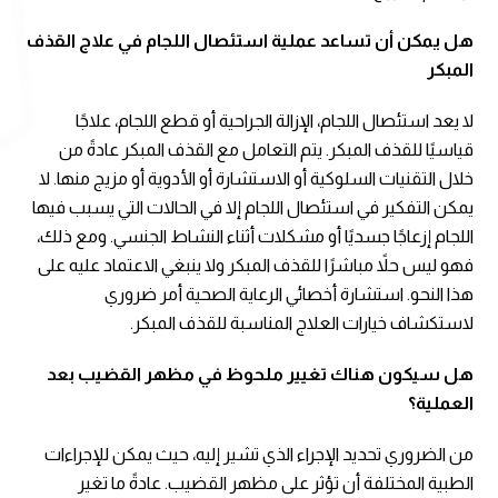
هل يمكن أن تساعد عملية استئصال اللجام في علاج القذف
المبكر
لا يعد استئصال اللجام، الإزالة الجراحية أو قطع اللجام، علاجًا
قياسيًا للقذف المبكر. يتم التعامل مع القذف المبكر عادةً من
خلال التقنيات السلوكية أو الاستشارة أو الأدوية أو مزيج منها. لا
يمكن التفكير في استئصال اللجام إلا في الحالات التي يسبب فيها
اللجام إزعاجًا جسديًا أو مشكلات أثناء النشاط الجنسي. ومع ذلك،
فهو ليس حلاً مباشرًا للقذف المبكر ولا ينبغي الاعتماد عليه على
هذا النحو. استشارة أخصائي الرعاية الصحية أمر ضروري
لاستكشاف خيارات العلاج المناسبة للقذف المبكر.
هل سيكون هناك تغيير ملحوظ في مظهر القضيب بعد
العملية؟
من الضروري تحديد الإجراء الذي تشير إليه، حيث يمكن للإجراءات
الطبية المختلفة أن تؤثر على مظهر القضيب. عادةً ما تغير