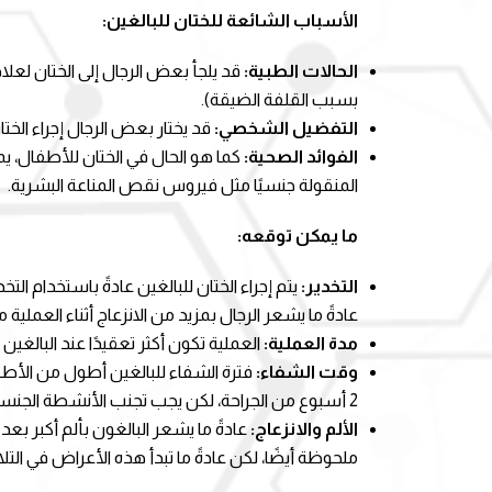
الأسباب الشائعة للختان للبالغين:
الحالات الطبية:
قد يلجأ بعض الرجال إلى الختان لعلاج
بسبب القلفة الضيقة).
التفضيل الشخصي:
قد يختار بعض الرجال إجراء الخت
الفوائد الصحية:
كما هو الحال في الختان للأطفال، ي
المنقولة جنسيًا مثل فيروس نقص المناعة البشرية.
ما يمكن توقعه:
التخدير:
يتم إجراء الختان للبالغين عادةً باستخدام 
عادةً ما يشعر الرجال بمزيد من الانزعاج أثناء العملية م
مدة العملية:
العملية تكون أكثر تعقيدًا عند البالغين وقد تستغرق بين 30 دقيقة إلى ساعة، حس
وقت الشفاء:
2 أسبوع من الجراحة، لكن يجب تجنب الأنشطة الجنسية خلال فترة الشفاء.
الألم والانزعاج:
عادةً ما يشعر البالغون بألم أكبر بعد
ملحوظة أيضًا، لكن عادةً ما تبدأ هذه الأعراض في الت