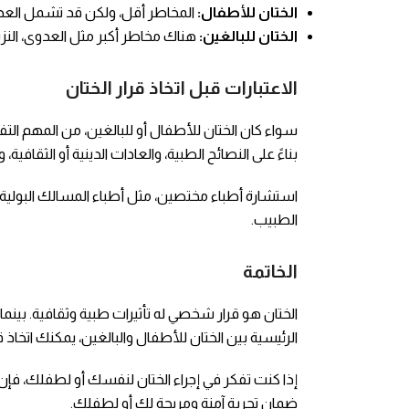
الختان للأطفال:
المخاطر أقل، ولكن قد تشمل العدو
الختان للبالغين:
هناك مخاطر أكبر مثل العدوى، الن
الاعتبارات قبل اتخاذ قرار الختان
سواء كان الختان للأطفال أو للبالغين، من المهم التفكي
بناءً على النصائح الطبية، والعادات الدينية أو الثقافي
استشارة أطباء مختصين، مثل أطباء المسالك البولية أ
الطبيب.
الخاتمة
الختان هو قرار شخصي له تأثيرات طبية وثقافية. بينم
الرئيسية بين الختان للأطفال والبالغين، يمكنك اتخا
إذا كنت تفكر في إجراء الختان لنفسك أو لطفلك، فإن
ضمان تجربة آمنة ومريحة لك أو لطفلك.