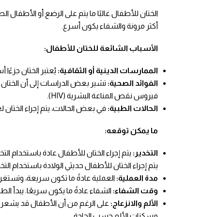
الختان للأطفال غالبًا ما يتم على الرضع أو الأطفال ال
أكثر مرونة والشفاء يكون أسرع.
الأسباب الشائعة للختان للأطفال:
الممارسات الدينية أو الثقافية:
يُعتبر الختان جزءًا
الفوائد الصحية:
تشير بعض الدراسات إلى أن الختان 
فيروس نقص المناعة البشرية (HIV).
الحالات الطبية:
في بعض الحالات، يتم إجراء الختان ل
ما يمكن توقعه:
التخدير:
يتم إجراء الختان للأطفال عادة باستخدام الت
يتم إجراء الختان للأطفال حديثي الولادة باستخدام ال
مدة العملية:
العملية عادةً ما تكون سريعة، وتستغرق حوالي 10 إلى 15 دقيقة. عادةً ما يتم إخراج الأطفال من العيادة في نفس الي
وقت الشفاء:
الشفاء عادةً ما يكون سريعًا. يبدأ الط
الألم والانزعاج:
على الرغم من أن الأطفال قد يشعرون ب
مسكنات الألم حسب الحاجة.