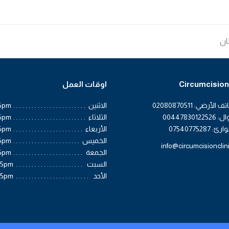
ان
t
د
:
Circumcision 
اوقات العمل
لأرضي: 02080870511
الاثنين
6pm
004478301
الثلاثاء
6pm
0754077528
الأربعاء
6pm
الخميس
6pm
info@circumcisionclin
الجمعة
6pm
السبت
 5pm
الأحد
 5pm