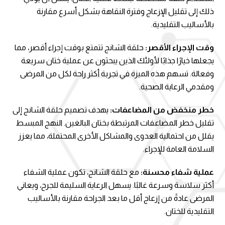
ذلك إلى تقليل الإزعاج وفترة النقاهة بشكل أسرع مقارنة
بالأساليب التقليدية.
وقت الإجراء الأقصر:
حلقة الشانج تتمتع بوقت إجراء أقصر، مما
يجعلها خيارًا جذابًا لأولئك الذين يبحثون عن عملية ختان سريعة
وفعالة. تسهم هذه الميزة في تجربة أكثر راحة لكل من المرضى
ومقدمي الرعاية الصحية.
خطر منخفض من المضاعفات:
يهدف تصميم حلقة الشانج إلى
تقليل خطر المضاعفات المرتبطة بختان البالغين. النهج المبسط
يقلل من احتمالية العدوى والمشاكل الأخرى المحتملة، مما يعزز
السلامة العامة للإجراء.
عملية شفاء محسنة:
مع حلقة الشانج، تكون عملية الشفاء
أكثر سلاسة وسرعة غالبًا. يسهل الرعاية السليمة للجرح، ويعاني
المرضى عادةً من إزعاج أقل ما بعد الجراحة مقارنة بالأساليب
التقليدية للختان.