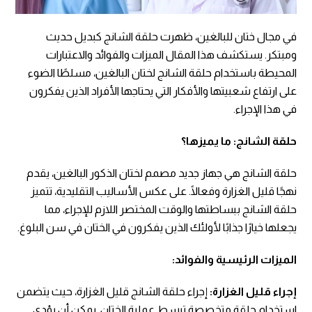
في مجال ختان للبالغين، ظهرت حلقة الشانج كبديل حديث
ومبتكر. يستكشف هذا المقال الميزات والفوائد والاعتبارات
المحيطة باستخدام حلقة الشانج لختان البالغين، مسلطًا الضوء
على ارتفاع شعبيتها والأفكار التي يحتاجها الأفراد الذين يفكرون
في هذا الإجراء.
حلقة الشانج: ما يميزها؟
حلقة الشانج هي جهاز جديد مصمم لختان الذكور البالغين، يقدم
نهجًا قليل الغزارة وفعالًا. على عكس الأساليب التقليدية، تتميز
حلقة الشانج ببساطتها والوقت المختصر اللازم للإجراء، مما
يجعلها خيارًا جذابًا لأولئك الذين يفكرون في الختان في سن البلوغ.
الميزات الرئيسية والفوائد:
إجراء قليل الغزارة:
إجراء حلقة الشانج قليل الغزارة، حيث يتضمن
استخدام حلقة متخصصة تبسط عملية الختان. يمكن أن يؤدي