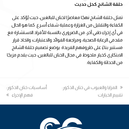
حلقة الشانج كحل حديث
تمثل حلقة الشانج نهجًا معاصرًا لختان للبالغين، حيث يُؤكد على
الكفاءة والتقليل من الغزارة وعملية شفاء أسرع. كما هو الحال
في أي إجراء طبي آخر، من الضروري بالنسبة للأفراد الاستشارة مع
مقدمي الرعاية الصحية، ومراجعة الفوائد والاعتبارات، واتخاذ قرار
مستنير بناءً على ظروفهم الفريدة. يوضع تصميم حلقة الشانج
الابتكاري كخيار ملحوظ في مجال الختان للبالغين، حيث يقدم مزيجًا
من الحداثة والكفاءة.
previous
المزايا والعيوب في ختان الذكور:
next
أساسيات ختان الذكور:
post:
تقييم الخيارات
post:
فهم الإجراء