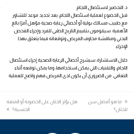
د. التحضير لاستئصال اللجام
قبل الخضوع لعملية استئصال اللجام، يعد تحديد موعد للتشاور
مع طبيب مسالك بولية أو أخصائي رعاية صحية مؤهل أمرًا بالغ
الأهمية. سيقومون بتقييم التاريخ الطبي للفرد وإجراء الفحص
البدني ومناقشة مخاوف المريض وتوقعاته فيما يتعلق بهذا
الإجراء.
خلال الاستشارة، سيشرح أخصائي الرعاية الصحية إجراء استئصال
اللجام، والتقنيات التي يمكن استخدامها، وما يمكن توقعه أثناء
التعافي. من الضروري أن يكون لدى المريض فهم واضح للعملية
previous
ما هو أفضل سن
next
هل يؤثر الختان على الخصوبة أو المتعة
للختان؟
post:
post:
الجنسية؟