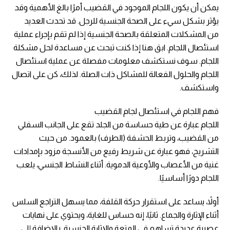
يمكن أن يكون اللجام الموجود في القضيب أمرًا بالغ الأهمية وقد
يؤثر بشكل سيء على الصحة الجنسية للرجل. قد تحدث العديد
من المشكلات المتعلقة بالصحة الجنسية إذا لم تقم بإجراء عملية
استئصال اللجام. ابق هنا إذا كنت تبحث عن مساعدة لحل مشكلة
اللجام. سوف نستكشف معلومات مفصلة عن عملية استئصال
اللجام والحلول الفعالة للمشاكل ذات الصلة. لذلك، كن على اتصال
واستكشف.
فهم اللجام في استئصال لجام القضيب
اللجام عبارة عن طية حساسة من الجلد تقع على الجانب السفلي
من القضيب، وتربط الحشفة (الطرف) بالعمود. من حيث
التشريح، فهو عبارة عن شريط رفيع من الأنسجة مزود بإمدادات
غنية من الأعصاب والأوعية الدموية. أثناء النشاط الجنسي، يلعب
اللجام دورًا أساسيًا.
أولاً، يساعد على استقرار حركة القلفة، مما يسهل التراجع السلس
أثناء الإثارة والجماع. ثانيًا، إنه حساس للغاية، ويحتوي على نهايات
عصبية عديدة تساهم في المتعة والإثارة الجنسية. بالإضافة إلى