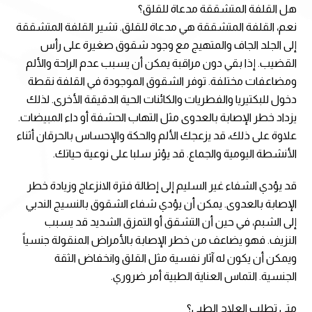
هل القلفة المتشققة مدعاة للقلق؟
نعم، القلفة المتشققة هي مدعاة للقلق. تشير القلفة المتشققة
إلى الجلد الجاف والمتهيج مع وجود شقوق صغيرة على رأس
القضيب. إذا بقي دون مراقبة يمكن أن يسبب عدم الراحة والألم
ومضاعفات مختلفة. توفر الشقوق الموجودة في القلفة نقطة
دخول للبكتيريا والفطريات والكائنات الحية الدقيقة الأخرى. لذلك
يزداد خطر الإصابة بالعدوى مثل التهاب الحشفة أو داء المبيضات.
علاوة على ذلك، قد يزعجك الألم والحكة والإحساس بالحرقان أثناء
الأنشطة اليومية والجماع. قد يؤثر سلبا على نوعية حياتك.
قد يؤدي الشفاء غير السليم إلى إطالة فترة الانزعاج وزيادة خطر
الإصابة بالعدوى. يمكن أن يؤدي شفاء الشقوق بالنسيج الندبي
إلى الشبم، في حين أن التشقق أو التمزق الشديد قد يسبب
النزيف. فهو يضاعف من خطر الإصابة بالأمراض المنقولة جنسياً
ويمكن أن يكون له آثار نفسية مثل القلق وانخفاض الثقة
الجنسية. التماس العناية الطبية أمر ضروري.
متى تطلب العلاج الطبي؟