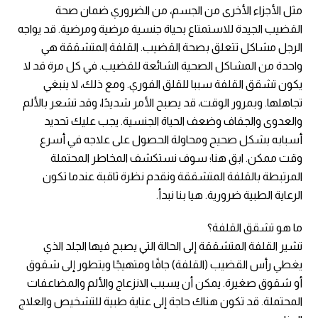
مثل الأجزاء الأخرى من الجسم، من الضروري ضمان صحة
القضيب الجيدة للاستمتاع بحياة جنسية مرضية ومرضية. قد يواجه
الرجل مشاكل تتعلق بصحة القضيب. القلفة المتشققة هي
واحدة من المشاكل الصحية الشائعة للقضيب. في كل مرة قد لا
يكون تشقق القلفة سببا للقلق الفوري. ومع ذلك، لا ينبغي
تجاهلها. وبمرور الوقت، قد يصبح الأمر شديدًا، وقد تشعر بالألم
والعدوى والجفاف وضعف الحياة الجنسية. يجب عليك تحديد
أسبابه بشكل صحيح ومحاولة الحصول على علاجه في أسرع
وقت ممكن. ابق هنا؛ سوف نستكشف المخاطر المحتملة
المرتبطة بالقلفة المتشققة ونقدم نظرة ثاقبة عندما تكون
الرعاية الطبية ضرورية. هيا بنا نبدأ.
ما هو تشقق القلفة؟
تشير القلفة المتشققة إلى الحالة التي يصبح فيها الجلد الذي
يغطي رأس القضيب (القلفة) جافًا ومتهيجًا ويتطور إلى شقوق
أو شقوق صغيرة. يمكن أن يسبب الانزعاج والألم والمضاعفات
المحتملة. قد تكون هناك حاجة إلى عناية طبية للتشخيص والعلاج